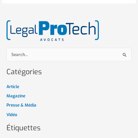
R
e
Catégories
c
h
Article
e
Magazine
r
Presse & Média
c
h
Vidéo
e
Étiquettes
r