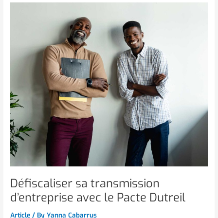
Défiscaliser
sa
transmission
d’entreprise
avec
le
Pacte
Dutreil
Défiscaliser sa transmission
d’entreprise avec le Pacte Dutreil
Article
/ By
Yanna Cabarrus