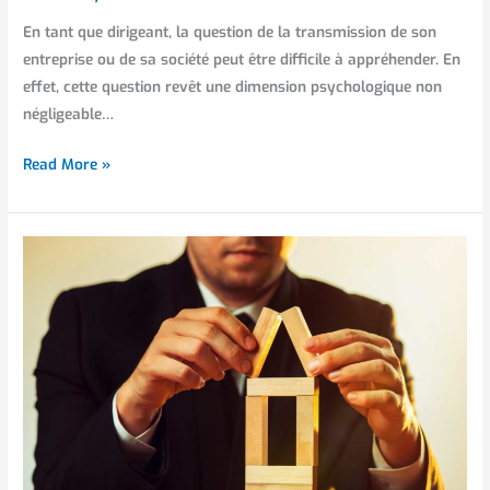
En tant que dirigeant, la question de la transmission de son
entreprise ou de sa société peut être difficile à appréhender. En
effet, cette question revêt une dimension psychologique non
négligeable…
Read More »
Créer
une
holding
en
tant
que
chef
d’entreprise
ou