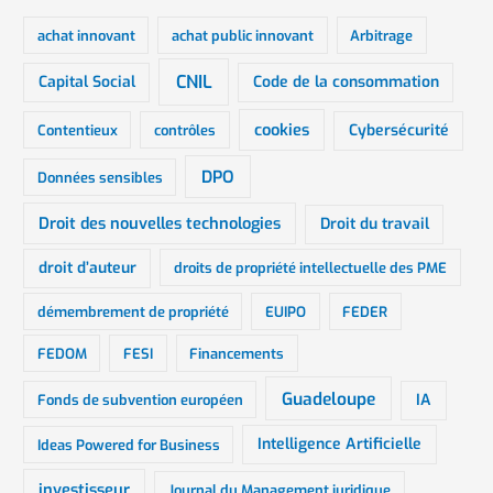
:
achat innovant
achat public innovant
Arbitrage
CNIL
Capital Social
Code de la consommation
cookies
Cybersécurité
Contentieux
contrôles
DPO
Données sensibles
Droit des nouvelles technologies
Droit du travail
droit d’auteur
droits de propriété intellectuelle des PME
démembrement de propriété
EUIPO
FEDER
FEDOM
FESI
Financements
Guadeloupe
IA
Fonds de subvention européen
Intelligence Artificielle
Ideas Powered for Business
investisseur
Journal du Management juridique